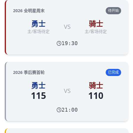
2026 全明星周末
待开始
勇士
骑士
VS
主/客场待定
主/客场待定
19:30
2026 季后赛首轮
已完成
勇士
骑士
VS
115
110
21:00