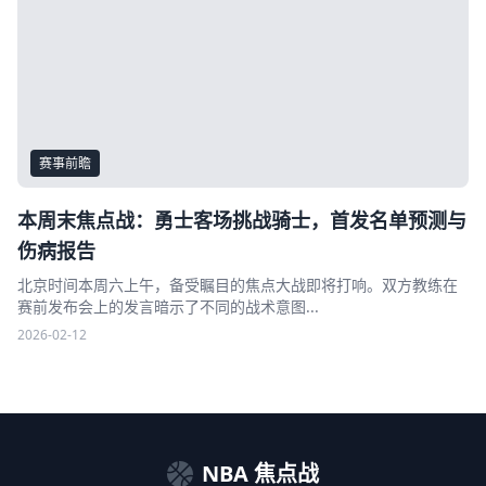
赛事前瞻
本周末焦点战：勇士客场挑战骑士，首发名单预测与
伤病报告
北京时间本周六上午，备受瞩目的焦点大战即将打响。双方教练在
赛前发布会上的发言暗示了不同的战术意图...
2026-02-12
NBA 焦点战