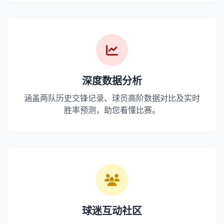
深度数据分析
涵盖两队历史交锋记录、球员高阶数据对比及实时
胜率预测，助您看懂比赛。
球迷互动社区